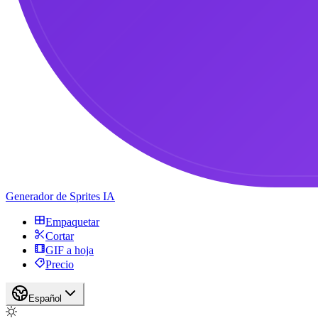
Generador de Sprites IA
Empaquetar
Cortar
GIF a hoja
Precio
Español