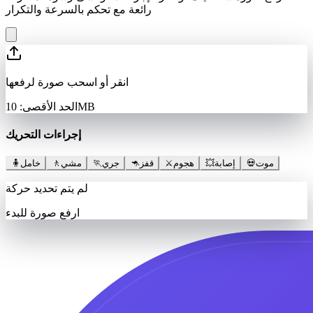
رائعة مع تحكم بالسرعة والتكرار
انقر أو اسحب صورة لرفعها
الحد الأقصى: 10MB
إجراءات التحريك
موت
💀
إصابة
💥
هجوم
⚔️
قفز
🦘
جري
🏃
مشي
🚶
خامل
🧍
لم يتم تحديد حركة
ارفع صورة للبدء