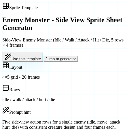
Sprite Template
Enemy Monster - Side View
Sprite Sheet
Generator
Side-View Enemy Monster (Idle / Walk / Attack / Hit / Die, 5 rows
× 4 frames)
Use this template
Jump to generator
Layout
4
×
5
grid
•
20
frames
Rows
idle / walk / attack / hurt / die
Prompt hint
Five side-view action rows for a single enemy (idle, move, attack,
hurt, die) with consistent creature design and four frames each.