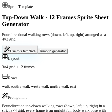
Sprite Template
Top-Down Walk · 12 Frames
Sprite Sheet
Generator
Four directional walking rows (down, left, up, right) arranged as a
4×3 grid
Use this template
Jump to generator
Layout
3
×
4
grid
•
12
frames
Rows
walk south / walk west / walk north / walk east
Prompt hint
Four-direction top-down walking rows (down, left, up, right) in a
strict 3×4 grid; every frame is an upright full-body walk pose with