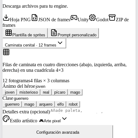
Descarga archivos para tu engine.
Hoja PNG
JSON de frames
Unity
Godot
ZIP de
frames
Plantilla de sprites
Prompt personalizado
Caminata cenital · 12 frames
Filas de caminata en cuatro direcciones (abajo, izquierda, arriba,
derecha) en una cuadrícula 4×3
12 fotogramas
4 filas × 3 columnas
Ánimo del héroe
joven
misterioso
real
pícaro
mago
Clase
guerrero
mago
arquero
elfo
robot
Detalles extra (opcional)
Estilo artístico
🎮
Arte pixel
Configuración avanzada