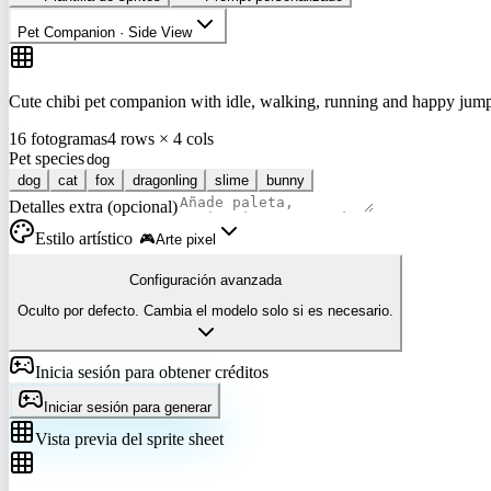
Pet Companion · Side View
Cute chibi pet companion with idle, walking, running and happy jump
16 fotogramas
4 rows × 4 cols
Pet species
dog
cat
fox
dragonling
slime
bunny
Detalles extra (opcional)
Estilo artístico
🎮
Arte pixel
Configuración avanzada
Oculto por defecto. Cambia el modelo solo si es necesario.
Inicia sesión para obtener créditos
Iniciar sesión para generar
Vista previa del sprite sheet