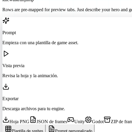
Rows are pre-mapped for preview tabs. Just describe your hero and ge
Prompt
Empieza con una plantilla de game asset.
Vista previa
Revisa la hoja y la animación.
Exportar
Descarga archivos para tu engine.
Hoja PNG
JSON de frames
Unity
Godot
ZIP de fra
Plantilla de sprites
Prompt personalizado