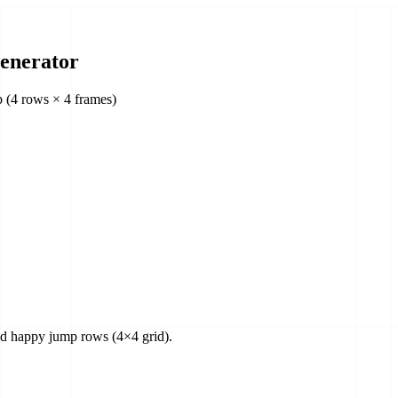
enerator
 (4 rows × 4 frames)
nd happy jump rows (4×4 grid).