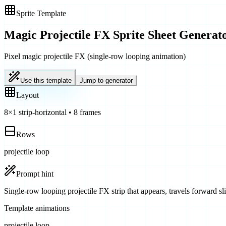
Sprite Template
Magic Projectile FX
Sprite Sheet Generat
Pixel magic projectile FX (single-row looping animation)
Use this template
Jump to generator
Layout
8
×
1
strip-horizontal
•
8
frames
Rows
projectile loop
Prompt hint
Single-row looping projectile FX strip that appears, travels forward slig
Template animations
projectile loop