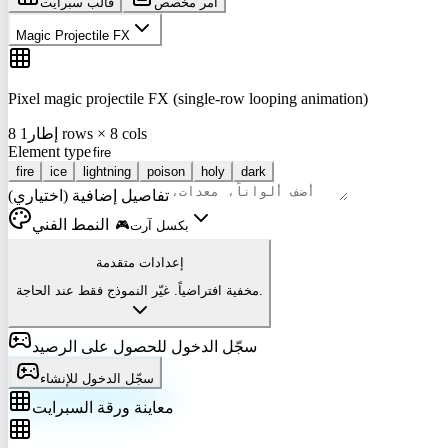
أمر مخصص
قالب سبرايت
Magic Projectile FX
Pixel magic projectile FX (single-row looping animation)
1 rows × 8 cols
8 إطار
Element type
fire
ice
lightning
poison
holy
dark
تفاصيل إضافية (اختياري)
النمط الفني
بكسل آرت
🎮
إعدادات متقدمة
مخفية افتراضياً. غيّر النموذج فقط عند الحاجة.
سجّل الدخول للحصول على الرصيد
سجّل الدخول للإنشاء
معاينة ورقة السبرايت