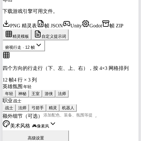
下载游戏引擎可用文件。
PNG 精灵表
帧 JSON
Unity
Godot
帧 ZIP
精灵模板
自定义提示词
俯视行走 · 12 帧
四个方向的行走行（下、左、上、右），按 4×3 网格排列
12 帧
4 行 × 3 列
英雄氛围
年轻
神秘
王室
游侠
法师
职业
战士
法师
弓箭手
精灵
机器人
额外细节（可选）
美术风格
🎮
像素风
高级设置