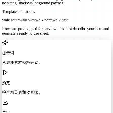
no sitting, shadows, or ground patches.
Template animations
walk south
walk west
walk north
walk east
Rows are pre-mapped for preview tabs. Just describe your hero and
generate a ready-to-use sheet.
提示词
从游戏素材模板开始。
预览
检查精灵表和动画帧。
导出