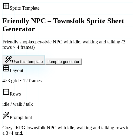
Sprite Template
Friendly NPC – Townsfolk
Sprite Sheet
Generator
Friendly shopkeeper-style NPC with idle, walking and talking (3
rows × 4 frames)
Use this template
Jump to generator
Layout
4
×
3
grid
•
12
frames
Rows
idle / walk / talk
Prompt hint
Cozy JRPG townsfolk NPC with idle, walking and talking rows in
a 3×4 grid.