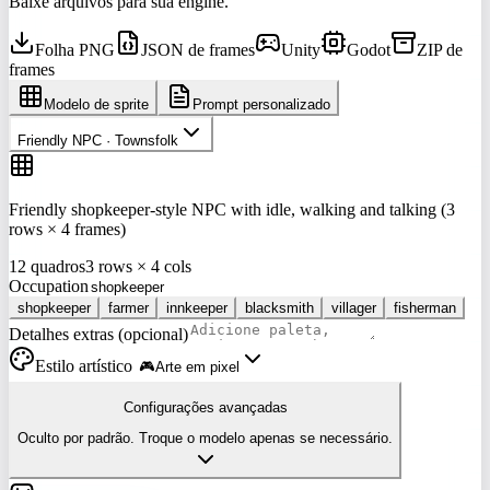
Baixe arquivos para sua engine.
Folha PNG
JSON de frames
Unity
Godot
ZIP de
frames
Modelo de sprite
Prompt personalizado
Friendly NPC · Townsfolk
Friendly shopkeeper-style NPC with idle, walking and talking (3
rows × 4 frames)
12 quadros
3 rows × 4 cols
Occupation
shopkeeper
farmer
innkeeper
blacksmith
villager
fisherman
Detalhes extras (opcional)
Estilo artístico
🎮
Arte em pixel
Configurações avançadas
Oculto por padrão. Troque o modelo apenas se necessário.